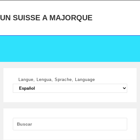
Ir
al
UN SUISSE A MAJORQUE
contenido
Langue, Lengua, Sprache, Language
Langue,
Lengua,
Sprache,
Language