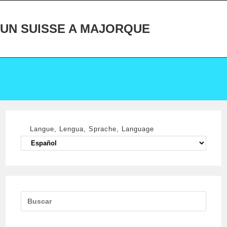
Ir
al
UN SUISSE A MAJORQUE
contenido
Langue, Lengua, Sprache, Language
Langue,
Lengua,
Sprache,
Language